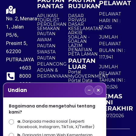
PAUTAN
PAUTAN
PELAWAT
PANTAS
RUJUKAN
PELAWAT
APLIKASI
DASAR
No. 2, Menara
TOURLIST
PRIVASI
HARI INI :
PEROLEHAN
DASAR
1, Jalan
17,436
SEMAKAN
KESELAMATAN
ARKIB
PAUTAN
P5/6,
SOALAN -
JUMLAH
AWAM
SOALAN
Presint 5,
PELAWAT
LAZIM
PAUTAN
PENAFIAN
BULAN INI :
62200
SWASTA
PETA LAMAN
117,941
PAUTAN
PUTRAJAYA
PAUTAN
PELANCONG
LUAR
JUMLAH
+603
ADUAN &
Portal
PELAWAT
8000
PERTANYAAN
MyGOVERNMENT
TAHUN INI :
Portal Data
8000
Terbuka
5,520,526
−
×
Sektor Awam
Undian
KEMAS
+603
KINI
8891
Bagaimana anda mengetahui tentang
TERAKHIR
kami?
7100
30/07/2026
a.
Daripada media sosial (seperti
Facebook, Instagram, TikTok, X/Twitter)
b.
Daripada Laman Web Kementerian