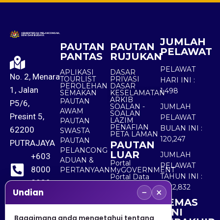
JUMLAH
PAUTAN
PAUTAN
PELAWAT
PANTAS
RUJUKAN
PELAWAT
APLIKASI
DASAR
No. 2, Menara
TOURLIST
PRIVASI
HARI INI :
PEROLEHAN
DASAR
1, Jalan
1,498
SEMAKAN
KESELAMATAN
ARKIB
PAUTAN
P5/6,
SOALAN -
JUMLAH
AWAM
SOALAN
Presint 5,
PELAWAT
LAZIM
PAUTAN
PENAFIAN
BULAN INI :
62200
SWASTA
PETA LAMAN
120,247
PAUTAN
PUTRAJAYA
PAUTAN
PELANCONG
LUAR
JUMLAH
+603
ADUAN &
Portal
PELAWAT
8000
PERTANYAAN
MyGOVERNMENT
TAHUN INI :
Portal Data
8000
Terbuka
5,522,832
−
×
Sektor Awam
Undian
KEMAS
+603
KINI
8891
Bagaimana anda mengetahui tentang