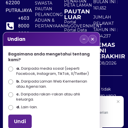
PENAFIAN
BULAN INI :
62200
SWASTA
PETA LAMAN
161,652
PAUTAN
PUTRAJAYA
PAUTAN
PELANCONG
LUAR
JUMLAH
+603
ADUAN &
Portal
PELAWAT
8000
PERTANYAAN
MyGOVERNMENT
TAHUN INI :
Portal Data
8000
Terbuka
5,564,237
−
×
Sektor Awam
Undian
KEMAS
+603
KINI
8891
Bagaimana anda mengetahui tentang
TERAKHIR
kami?
7100
10/08/2026
a.
Daripada media sosial (seperti
Facebook, Instagram, TikTok, X/Twitter)
b.
Daripada Laman Web Kementerian
Penafian : Kerajaan Malaysia dan Kementerian
atau Agensi lain.
Pelancongan Seni dan Budaya (MOTAC) adalah tidak
c.
Daripada rakan-rakan atau ahli
bertanggungjawab atas kehilangan atau kerugian yang
keluarga.
disebabkan oleh penggunaan mana-mana maklumat
Selamat Datang
d.
Lain-lain.
yang diperolehi dari portal ini.
Apa Khabar! Selamat datang ke Portal Rasmi Kementerian
Pelancongan, Seni dan Budaya
Undi
Hakcipta © 2025 KEMENTERIAN PELANCONGAN SENI