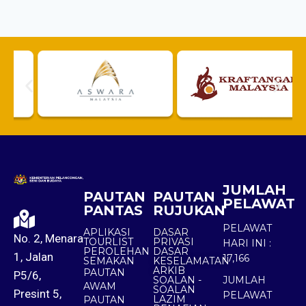
JUMLAH
PAUTAN
PAUTAN
PELAWAT
PANTAS
RUJUKAN
PELAWAT
APLIKASI
DASAR
No. 2, Menara
TOURLIST
PRIVASI
HARI INI :
PEROLEHAN
DASAR
1, Jalan
17,166
SEMAKAN
KESELAMATAN
ARKIB
PAUTAN
P5/6,
SOALAN -
JUMLAH
AWAM
SOALAN
Presint 5,
PELAWAT
LAZIM
PAUTAN