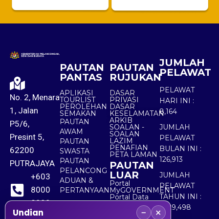
JUMLAH
PAUTAN
PAUTAN
PELAWAT
PANTAS
RUJUKAN
PELAWAT
APLIKASI
DASAR
No. 2, Menara
TOURLIST
PRIVASI
HARI INI :
PEROLEHAN
DASAR
1, Jalan
8,164
SEMAKAN
KESELAMATAN
ARKIB
PAUTAN
P5/6,
SOALAN -
JUMLAH
AWAM
SOALAN
Presint 5,
PELAWAT
LAZIM
PAUTAN
PENAFIAN
BULAN INI :
62200
SWASTA
PETA LAMAN
126,913
PAUTAN
PUTRAJAYA
PAUTAN
PELANCONG
LUAR
JUMLAH
+603
ADUAN &
Portal
PELAWAT
8000
PERTANYAAN
MyGOVERNMENT
TAHUN INI :
Portal Data
8000
Terbuka
5,529,498
−
×
Sektor Awam
Undian