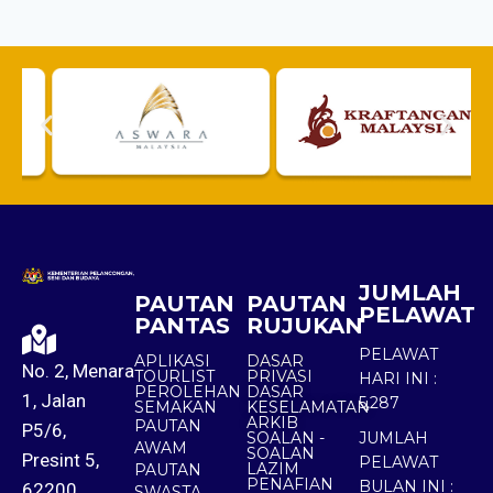
JUMLAH
PAUTAN
PAUTAN
PELAWAT
PANTAS
RUJUKAN
PELAWAT
APLIKASI
DASAR
No. 2, Menara
TOURLIST
PRIVASI
HARI INI :
PEROLEHAN
DASAR
1, Jalan
5,287
SEMAKAN
KESELAMATAN
ARKIB
PAUTAN
P5/6,
SOALAN -
JUMLAH
AWAM
SOALAN
Presint 5,
PELAWAT
LAZIM
PAUTAN
PENAFIAN
BULAN INI :
62200
SWASTA