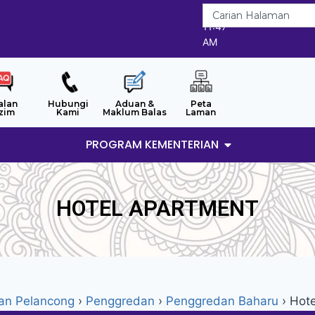
7/8/2026
11:47
AM
alan
Hubungi
Aduan &
Peta
zim
Kami
Maklum Balas
Laman
PROGRAM KEMENTERIAN
HOTEL APARTMENT
an Pelancong
›
Penggredan
›
Penggredan Baharu
›
Hote