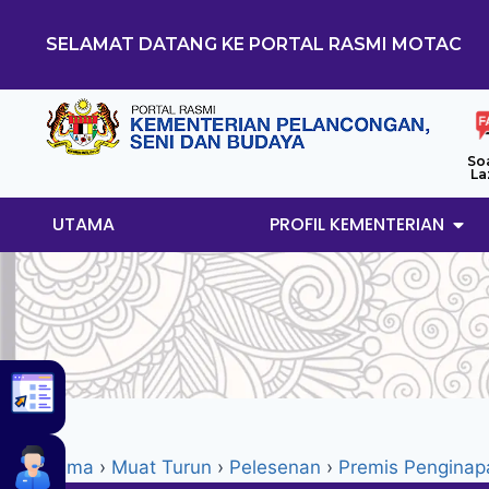
SELAMAT DATANG KE PORTAL RASMI MOTAC
So
La
UTAMA
PROFIL KEMENTERIAN
Utama
›
Muat Turun
›
Pelesenan
›
Premis Penginap