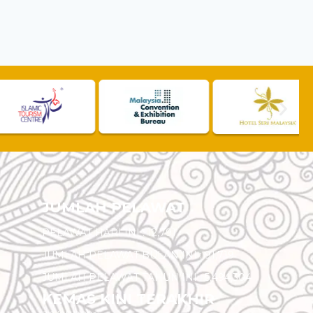
JUMLAH PELAWAT
PELAWAT HARI INI :
12,791
JUMLAH PELAWAT BULAN INI :
91,719
JUMLAH PELAWAT TAHUN INI :
5,494,304
KEMAS KINI TERAKHIR