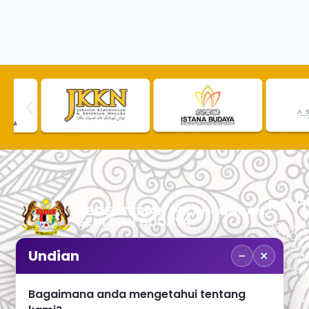
PAUT
APLIKAS
PEROL
SEMAK
−
×
Undian
PAUTA
No. 2, Menara 1, Jalan P5/6, Presint 5,
PAUTAN
62200 PUTRAJAYA
PAUTA
Bagaimana anda mengetahui tentang
ADUAN 
+603 8000 8000