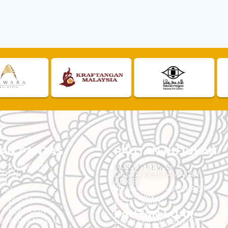
AN PANTAS
PAUTAN RUJUKAN
I TOURLIST
DASAR PRIVASI
EHAN
DASAR KESELAMATAN
AN
ARKIB
SOALAN - SOALAN LAZIM
N AWAM
PENAFIAN
 SWASTA
PETA LAMAN
N PELANCONG
PAUTAN LUAR
& PERTANYAAN
Portal MyGOVERNMENT