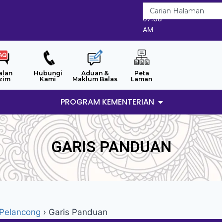
6/8/2026
07:08
AM
alan
Hubungi
Aduan &
Peta
zim
Kami
Maklum Balas
Laman
PROGRAM KEMENTERIAN
GARIS PANDUAN
Pelancong
›
Garis Panduan