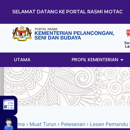
SELAMAT DATANG KE PORTAL RASMI MOTAC
So
La
UTAMA
PROFIL KEMENTERIAN
Utama
›
Muat Turun
›
Pelesenan
›
Lesen Pemandu 