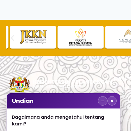
PAUT
APLIKAS
PEROL
SEMAK
−
×
Undian
PAUTA
No. 2, Menara 1, Jalan P5/6, Presint 5,
PAUTAN
62200 PUTRAJAYA
PAUTA
Bagaimana anda mengetahui tentang
ADUAN 
+603 8000 8000
kami?