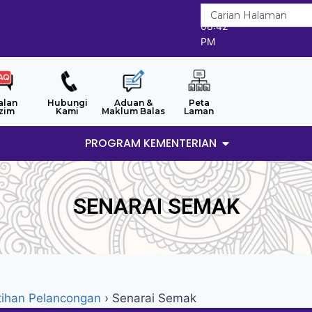
6/8/2026
08:42
PM
alan
Hubungi
Aduan &
Peta
zim
Kami
Maklum Balas
Laman
PROGRAM KEMENTERIAN
SENARAI SEMAK
atihan Pelancongan
›
Senarai Semak