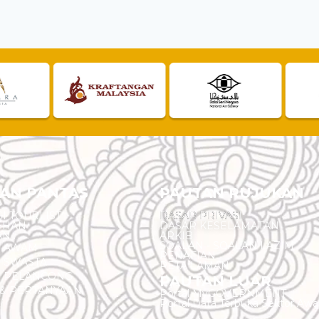
AN PANTAS
PAUTAN RUJUKAN
I TOURLIST
DASAR PRIVASI
EHAN
DASAR KESELAMATAN
AN
ARKIB
SOALAN - SOALAN LAZIM
N AWAM
PENAFIAN
 SWASTA
PETA LAMAN
N PELANCONG
PAUTAN LUAR
& PERTANYAAN
Portal MyGOVERNMENT
Portal Data Terbuka Sektor Aw