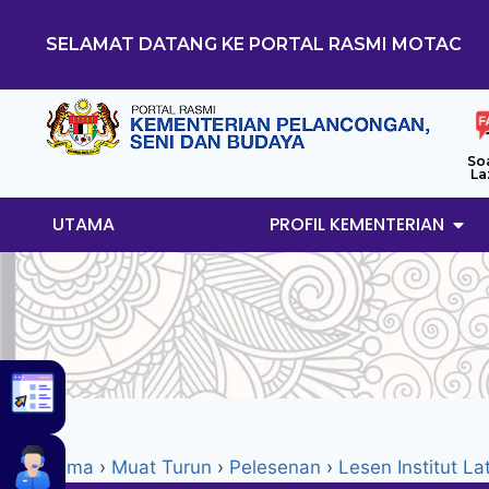
SELAMAT DATANG KE PORTAL RASMI MOTAC
So
La
UTAMA
PROFIL KEMENTERIAN
Utama
›
Muat Turun
›
Pelesenan
›
Lesen Institut L