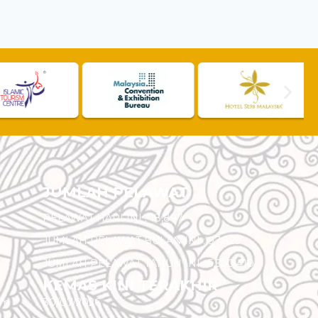
JUMLAH PELAWAT
PELAWAT HARI INI :
18,897
JUMLAH PELAWAT BULAN INI :
97,825
JUMLAH PELAWAT TAHUN INI :
5,500,410
KEMAS KINI TERAKHIR
am
30/07/2026