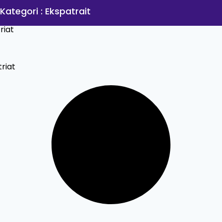
Kategori : Ekspatrait
riat
riat