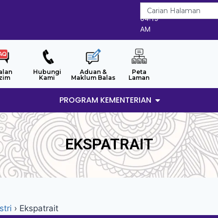
6/8/2026
04:19
AM
alan
Hubungi
Aduan &
Peta
zim
Kami
Maklum Balas
Laman
PROGRAM KEMENTERIAN
EKSPATRAIT
tri
›
Ekspatrait