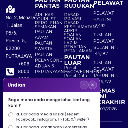
PAUTAN
PAUTAN
PELAWAT
PANTAS
RUJUKAN
PELAWAT
APLIKASI
DASAR
No. 2, Menara
TOURLIST
PRIVASI
HARI INI :
PEROLEHAN
DASAR
1, Jalan
12,492
SEMAKAN
KESELAMATAN
ARKIB
PAUTAN
P5/6,
SOALAN -
JUMLAH
AWAM
SOALAN
Presint 5,
PELAWAT
LAZIM
PAUTAN
PENAFIAN
BULAN INI :
62200
SWASTA
PETA LAMAN
144,187
PAUTAN
PUTRAJAYA
PAUTAN
PELANCONG
LUAR
JUMLAH
+603
ADUAN &
Portal
PELAWAT
8000
PERTANYAAN
MyGOVERNMENT
TAHUN INI :
Portal Data
8000
Terbuka
5,546,772
−
×
Sektor Awam
Undian
KEMAS
+603
KINI
8891
Bagaimana anda mengetahui tentang
TERAKHIR
kami?
7100
30/07/2026
a.
Daripada media sosial (seperti
Facebook, Instagram, TikTok, X/Twitter)
b.
Daripada Laman Web Kementerian