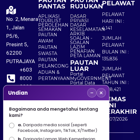
PAUTAN
PAUTAN
PELAWAT
PANTAS
RUJUKAN
PELAWAT
APLIKASI
DASAR
No. 2, Menara
TOURLIST
PRIVASI
HARI INI :
PEROLEHAN
DASAR
1, Jalan
4,141
SEMAKAN
KESELAMATAN
ARKIB
PAUTAN
P5/6,
SOALAN -
JUMLAH
AWAM
SOALAN
Presint 5,
PELAWAT
LAZIM
PAUTAN
PENAFIAN
BULAN INI :
62200
SWASTA
PETA LAMAN
135,836
PAUTAN
PUTRAJAYA
PAUTAN
PELANCONG
LUAR
JUMLAH
+603
ADUAN &
Portal
PELAWAT
8000
PERTANYAAN
MyGOVERNMENT
TAHUN INI :
Portal Data
8000
Terbuka
5,538,421
−
×
Sektor Awam
Undian
KEMAS
+603
KINI
8891
Bagaimana anda mengetahui tentang
TERAKHIR
kami?
7100
30/07/2026
a.
Daripada media sosial (seperti
Facebook, Instagram, TikTok, X/Twitter)
b.
Daripada Laman Web Kementerian