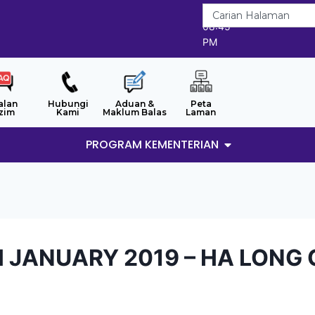
6/8/2026
08:45
PM
alan
Hubungi
Aduan &
Peta
zim
Kami
Maklum Balas
Laman
PROGRAM KEMENTERIAN
H JANUARY 2019 – HA LONG 