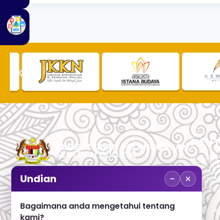
PAUT
APLIKAS
PEROL
SEMAK
−
×
Undian
PAUTA
No. 2, Menara 1, Jalan P5/6, Presint 5,
PAUTAN
62200 PUTRAJAYA
PAUTA
Bagaimana anda mengetahui tentang
ADUAN 
+603 8000 8000
kami?