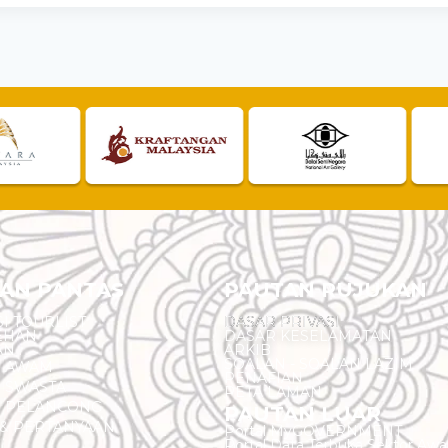
AN PANTAS
PAUTAN RUJUKAN
I TOURLIST
DASAR PRIVASI
EHAN
DASAR KESELAMATAN
AN
ARKIB
SOALAN - SOALAN LAZIM
N AWAM
PENAFIAN
 SWASTA
PETA LAMAN
N PELANCONG
PAUTAN LUAR
& PERTANYAAN
Portal MyGOVERNMENT
Portal Data Terbuka Sektor Aw