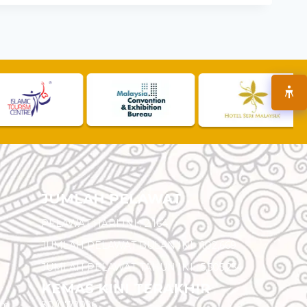
JUMLAH PELAWAT
PELAWAT HARI INI :
2,164
JUMLAH PELAWAT BULAN INI :
102,669
JUMLAH PELAWAT TAHUN INI :
5,505,254
KEMAS KINI TERAKHIR
am
30/07/2026