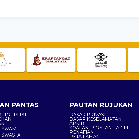
AN PANTAS
PAUTAN RUJUKAN
I TOURLIST
DASAR PRIVASI
EHAN
DASAR KESELAMATAN
AN
ARKIB
SOALAN - SOALAN LAZIM
N AWAM
PENAFIAN
 SWASTA
PETA LAMAN