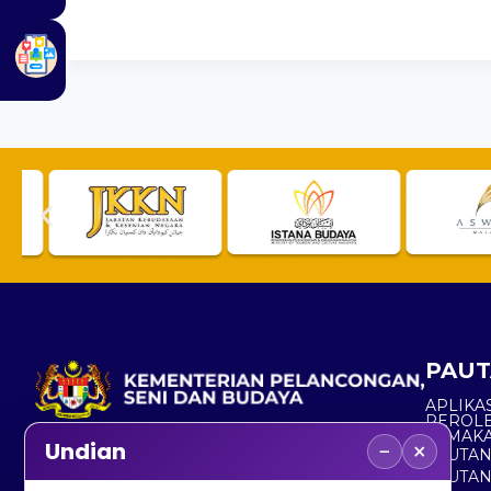
PAUT
APLIKAS
PEROL
SEMAK
−
×
Undian
PAUTA
No. 2, Menara 1, Jalan P5/6, Presint 5,
PAUTAN