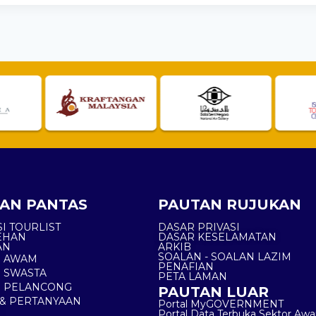
AN PANTAS
PAUTAN RUJUKAN
I TOURLIST
DASAR PRIVASI
EHAN
DASAR KESELAMATAN
AN
ARKIB
SOALAN - SOALAN LAZIM
N AWAM
PENAFIAN
 SWASTA
PETA LAMAN
N PELANCONG
PAUTAN LUAR
& PERTANYAAN
Portal MyGOVERNMENT
Portal Data Terbuka Sektor Aw