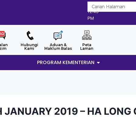
9/8/2026
12:46
PM
alan
Hubungi
Aduan &
Peta
zim
Kami
Maklum Balas
Laman
PROGRAM KEMENTERIAN
H JANUARY 2019 – HA LONG 