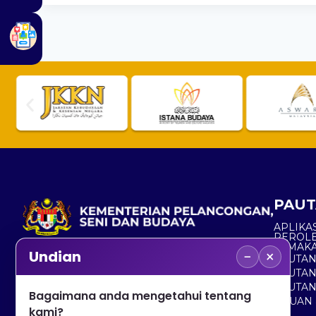
PAUT
APLIKAS
PEROL
SEMAK
−
×
Undian
PAUTA
No. 2, Menara 1, Jalan P5/6, Presint 5,
PAUTAN
62200 PUTRAJAYA
PAUTA
Bagaimana anda mengetahui tentang
ADUAN 
+603 8000 8000
kami?