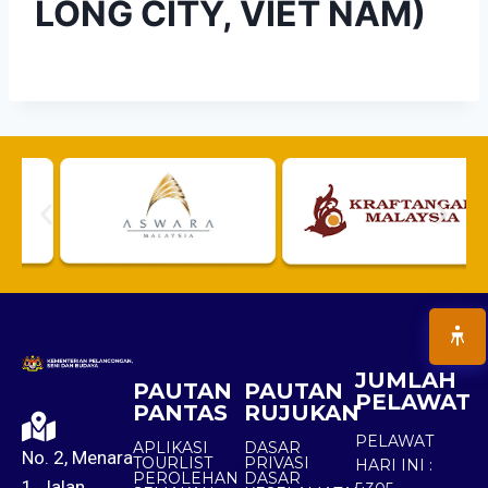
LONG CITY, VIET NAM)
JUMLAH
PAUTAN
PAUTAN
PELAWAT
PANTAS
RUJUKAN
PELAWAT
APLIKASI
DASAR
No. 2, Menara
TOURLIST
PRIVASI
HARI INI :
PEROLEHAN
DASAR
1, Jalan