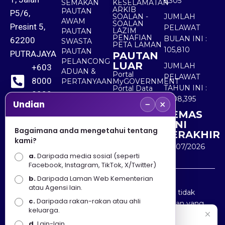
5,305
SEMAKAN
KESELAMATAN
ARKIB
PAUTAN
P5/6,
SOALAN -
JUMLAH
AWAM
SOALAN
Presint 5,
PELAWAT
LAZIM
PAUTAN
PENAFIAN
BULAN INI :
62200
SWASTA
PETA LAMAN
105,810
PAUTAN
PUTRAJAYA
PAUTAN
PELANCONG
LUAR
JUMLAH
+603
ADUAN &
Portal
PELAWAT
8000
PERTANYAAN
MyGOVERNMENT
TAHUN INI :
Portal Data
8000
Terbuka
5,508,395
−
×
Sektor Awam
Undian
KEMAS
+603
KINI
8891
Bagaimana anda mengetahui tentang
TERAKHIR
kami?
7100
30/07/2026
a.
Daripada media sosial (seperti
Facebook, Instagram, TikTok, X/Twitter)
b.
Daripada Laman Web Kementerian
Penafian : Kerajaan Malaysia dan Kementerian
atau Agensi lain.
Pelancongan Seni dan Budaya (MOTAC) adalah tidak
c.
Daripada rakan-rakan atau ahli
bertanggungjawab atas kehilangan atau kerugian yang
keluarga.
disebabkan oleh penggunaan mana-mana maklumat
Selamat Datang
d.
Lain-lain.