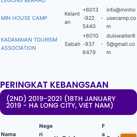
LEGONG BERHAD
+6013
info@minho
Kelant
MIN HOUSE CAMP
-922
-
usecamp.co
an
5440
m
+6010
duiswalter6
KADAMAIAN TOURISM
Sabah
-937
-
5@gmail.co
ASSOCIATION
6479
m
PERINGKAT KEBANGSAAN
(2ND) 2019-2021 (18TH JANUARY
2019 - HA LONG CITY, VIET NAM)
Nege
F
Nama
ri
a