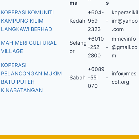
ma
s
KOPERASI KOMUNITI
+604-
koperasikil
KAMPUNG KILIM
Kedah
959
-
im@yahoo
LANGKAWI BERHAD
2323
.com
+6010
mmcvinfo
MAH MERI CULTURAL
Selang
-252
-
@gmail.co
VILLAGE
or
2800
m
KOPERASI
+6089
PELANCONGAN MUKIM
info@mes
Sabah
-551
-
BATU PUTEH
cot.org
070
KINABATANGAN