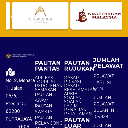
JUMLAH
PAUTAN
PAUTAN
PELAWAT
PANTAS
RUJUKAN
PELAWAT
APLIKASI
DASAR
No. 2, Menara
TOURLIST
PRIVASI
HARI INI :
PEROLEHAN
DASAR
1, Jalan
5,423
SEMAKAN
KESELAMATAN
ARKIB
PAUTAN
P5/6,
SOALAN -
JUMLAH
AWAM
SOALAN
Presint 5,
PELAWAT
LAZIM
PAUTAN
PENAFIAN
BULAN INI :
62200
SWASTA
PETA LAMAN
105,928
PAUTAN
PUTRAJAYA
PAUTAN
PELANCONG
LUAR
JUMLAH
+603