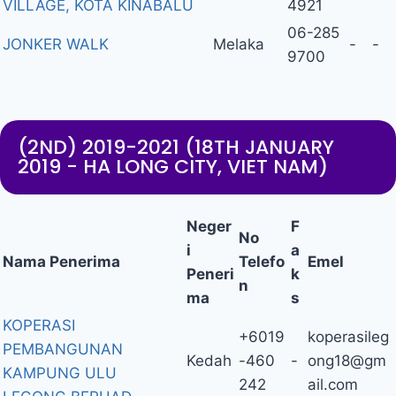
VILLAGE, KOTA KINABALU
4921
06-285
JONKER WALK
Melaka
-
-
9700
(2ND) 2019-2021 (18TH JANUARY
2019 - HA LONG CITY, VIET NAM)
Neger
F
No
i
a
Nama Penerima
Telefo
Emel
Peneri
k
n
ma
s
KOPERASI
+6019
koperasileg
PEMBANGUNAN
Kedah
-460
-
ong18@gm
KAMPUNG ULU
242
ail.com