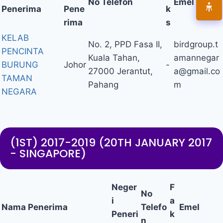
No Telefon
Emel
Penerima
Pene
k
rima
s
KELAB
No. 2, PPD Fasa II,
birdgroup.t
PENCINTA
Kuala Tahan,
amannegar
BURUNG
Johor
-
27000 Jerantut,
a@gmail.co
TAMAN
Pahang
m
NEGARA
(1ST) 2017-2019 (20TH JANUARY 2017
- SINGAPORE)
Neger
F
No
i
a
Nama Penerima
Telefo
Emel
Peneri
k
n