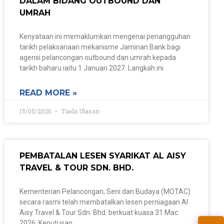
DALAM BIDANG OUTBOUND DAN
UMRAH
Kenyataan ini memaklumkan mengenai penangguhan
tarikh pelaksanaan mekanisme Jaminan Bank bagi
agensi pelancongan outbound dan umrah kepada
tarikh baharu iaitu 1 Januari 2027. Langkah ini
READ MORE »
15/05/2026
Tiada Ulasan
PEMBATALAN LESEN SYARIKAT AL AISY
TRAVEL & TOUR SDN. BHD.
Kementerian Pelancongan, Seni dan Budaya (MOTAC)
secara rasmi telah membatalkan lesen perniagaan Al
Aisy Travel & Tour Sdn. Bhd. berkuat kuasa 31 Mac
2026. Keputusan