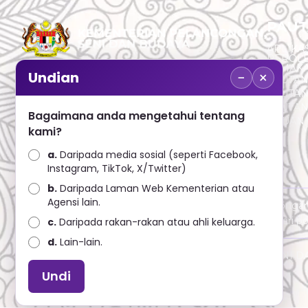
PAUT
APLIKAS
PEROL
SEMAK
−
×
Undian
PAUTA
No. 2, Menara 1, Jalan P5/6, Presint 5,
PAUTAN
62200 PUTRAJAYA
PAUTA
Bagaimana anda mengetahui tentang
ADUAN 
+603 8000 8000
kami?
a.
Daripada media sosial (seperti Facebook,
+603 8891 7100
Instagram, TikTok, X/Twitter)
b.
Daripada Laman Web Kementerian atau
Agensi lain.
Penafian : Kerajaan Malaysia dan Kementerian Pelanconga
penggunaan mana-mana maklumat yang diperolehi dari port
c.
Daripada rakan-rakan atau ahli keluarga.
d.
Lain-lain.
Hakcipta © 2025 KEMENTERIAN PELANCONGAN SENI DAN B
Undi