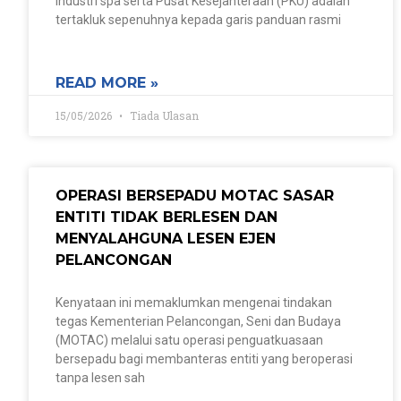
industri spa serta Pusat Kesejahteraan (PKU) adalah
tertakluk sepenuhnya kepada garis panduan rasmi
READ MORE »
15/05/2026
Tiada Ulasan
OPERASI BERSEPADU MOTAC SASAR
ENTITI TIDAK BERLESEN DAN
MENYALAHGUNA LESEN EJEN
PELANCONGAN
Kenyataan ini memaklumkan mengenai tindakan
tegas Kementerian Pelancongan, Seni dan Budaya
(MOTAC) melalui satu operasi penguatkuasaan
bersepadu bagi membanteras entiti yang beroperasi
tanpa lesen sah