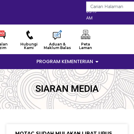
8/8/2026
03:17
AM
alan
Hubungi
Aduan &
Peta
zim
Kami
Maklum Balas
Laman
PROGRAM KEMENTERIAN
SIARAN MEDIA
MOTAC SUDAH MULAKAN LIBAT URUS