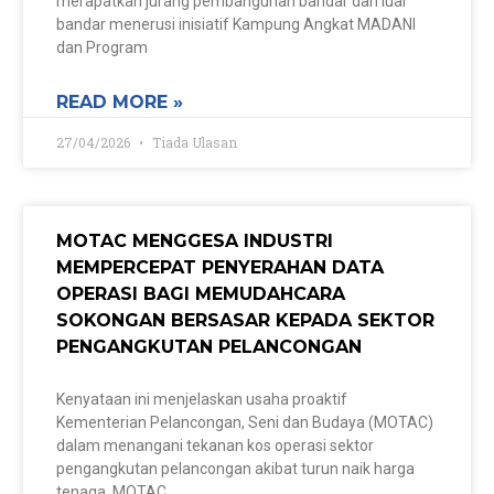
merapatkan jurang pembangunan bandar dan luar
bandar menerusi inisiatif Kampung Angkat MADANI
dan Program
READ MORE »
27/04/2026
Tiada Ulasan
MOTAC MENGGESA INDUSTRI
MEMPERCEPAT PENYERAHAN DATA
OPERASI BAGI MEMUDAHCARA
SOKONGAN BERSASAR KEPADA SEKTOR
PENGANGKUTAN PELANCONGAN
Kenyataan ini menjelaskan usaha proaktif
Kementerian Pelancongan, Seni dan Budaya (MOTAC)
dalam menangani tekanan kos operasi sektor
pengangkutan pelancongan akibat turun naik harga
tenaga. MOTAC