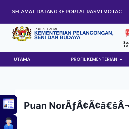
SELAMAT DATANG KE PORTAL RASMI MOTAC
So
La
UTAMA
PROFIL KEMENTERIAN
Puan NorÃƒÂ¢Ã¢â€šÂ¬Ã