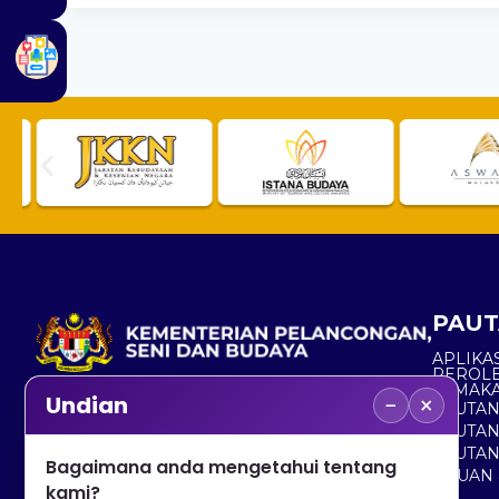
PAUT
APLIKAS
PEROL
SEMAK
−
×
Undian
PAUTA
No. 2, Menara 1, Jalan P5/6, Presint 5,
PAUTAN
62200 PUTRAJAYA
PAUTA
Bagaimana anda mengetahui tentang
ADUAN 
+603 8000 8000
kami?