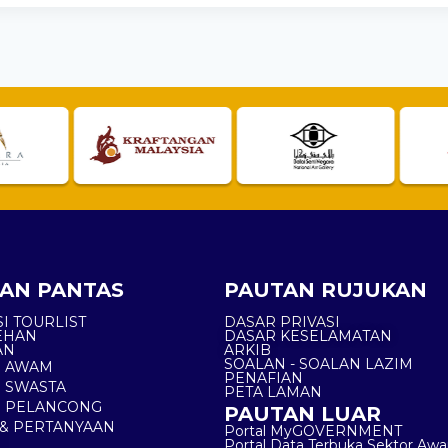
AN PANTAS
PAUTAN RUJUKAN
I TOURLIST
DASAR PRIVASI
EHAN
DASAR KESELAMATAN
AN
ARKIB
SOALAN - SOALAN LAZIM
N AWAM
PENAFIAN
 SWASTA
PETA LAMAN
N PELANCONG
PAUTAN LUAR
& PERTANYAAN
Portal MyGOVERNMENT
Portal Data Terbuka Sektor Aw