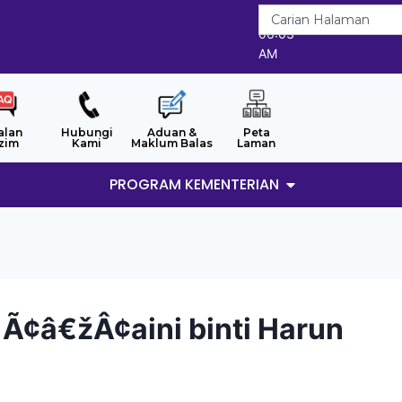
6/8/2026
06:03
AM
alan
Hubungi
Aduan &
Peta
zim
Kami
Maklum Balas
Laman
PROGRAM KEMENTERIAN
¢â€žÂ¢aini binti Harun