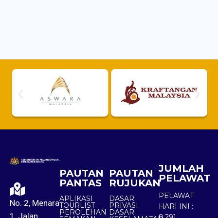
JUMLAH
PAUTAN
PAUTAN
PELAWAT
PANTAS
RUJUKAN
PELAWAT
APLIKASI
DASAR
No. 2, Menara
TOURLIST
PRIVASI
HARI INI :
PEROLEHAN
DASAR
1, Jalan
8,291