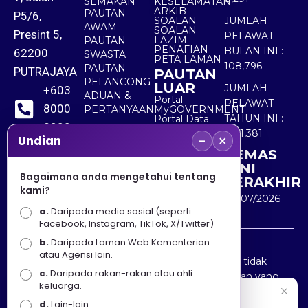
SEMAKAN
KESELAMATAN
ARKIB
PAUTAN
P5/6,
SOALAN -
JUMLAH
AWAM
SOALAN
Presint 5,
PELAWAT
LAZIM
PAUTAN
PENAFIAN
BULAN INI :
62200
SWASTA
PETA LAMAN
108,796
PAUTAN
PUTRAJAYA
PAUTAN
PELANCONG
LUAR
JUMLAH
+603
ADUAN &
Portal
PELAWAT
8000
PERTANYAAN
MyGOVERNMENT
TAHUN INI :
Portal Data
8000
Terbuka
5,511,381
−
×
Sektor Awam
Undian
KEMAS
+603
KINI
8891
Bagaimana anda mengetahui tentang
TERAKHIR
kami?
7100
30/07/2026
a.
Daripada media sosial (seperti
Facebook, Instagram, TikTok, X/Twitter)
b.
Daripada Laman Web Kementerian
Penafian : Kerajaan Malaysia dan Kementerian
atau Agensi lain.
Pelancongan Seni dan Budaya (MOTAC) adalah tidak
c.
Daripada rakan-rakan atau ahli
bertanggungjawab atas kehilangan atau kerugian yang
keluarga.
disebabkan oleh penggunaan mana-mana maklumat
Selamat Datang
d.
Lain-lain.
yang diperolehi dari portal ini.