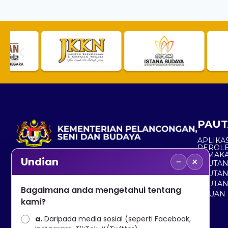
PAUT
APLIKAS
PEROL
SEMAK
−
×
Undian
PAUTA
No. 2, Menara 1, Jalan P5/6, Presint 5,
PAUTAN
62200 PUTRAJAYA
PAUTA
Bagaimana anda mengetahui tentang
ADUAN 
+603 8000 8000
kami?
a.
Daripada media sosial (seperti Facebook,
+603 8891 7100