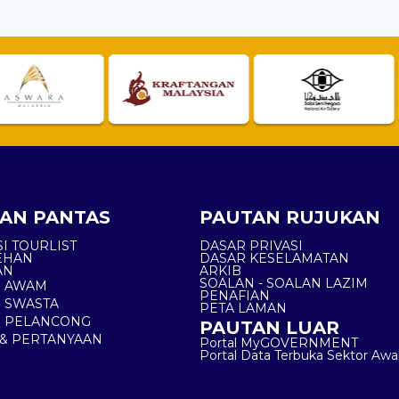
AN PANTAS
PAUTAN RUJUKAN
I TOURLIST
DASAR PRIVASI
EHAN
DASAR KESELAMATAN
AN
ARKIB
SOALAN - SOALAN LAZIM
N AWAM
PENAFIAN
 SWASTA
PETA LAMAN
N PELANCONG
PAUTAN LUAR
& PERTANYAAN
Portal MyGOVERNMENT
Portal Data Terbuka Sektor Aw