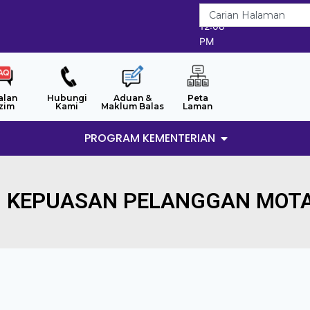
6/8/2026
12:08
PM
alan
Hubungi
Aduan &
Peta
zim
Kami
Maklum Balas
Laman
PROGRAM KEMENTERIAN
N KEPUASAN PELANGGAN MOTA