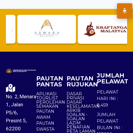
JUMLAH
PAUTAN
PAUTAN
PELAWAT
PANTAS
RUJUKAN
PELAWAT
APLIKASI
DASAR
No. 2, Menara
TOURLIST
PRIVASI
HARI INI :
PEROLEHAN
DASAR
1, Jalan
8,459
SEMAKAN
KESELAMATAN
ARKIB
PAUTAN
P5/6,
SOALAN -
JUMLAH
AWAM
SOALAN
Presint 5,
PELAWAT
LAZIM
PAUTAN
PENAFIAN
BULAN INI :
62200
SWASTA
PETA LAMAN