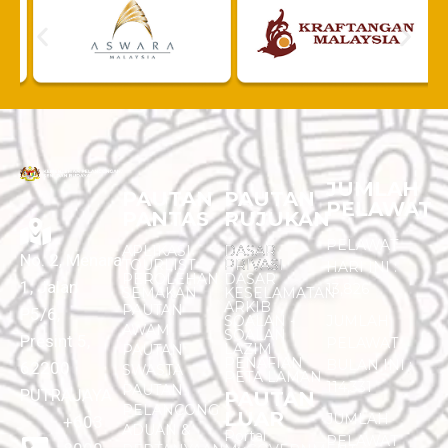
JUMLAH
PAUTAN
PAUTAN
PELAWAT
PANTAS
RUJUKAN
PELAWAT
APLIKASI
DASAR
No. 2, Menara
TOURLIST
PRIVASI
HARI INI :
PEROLEHAN
DASAR
1, Jalan
13,826
SEMAKAN
KESELAMATAN
ARKIB
PAUTAN
P5/6,
SOALAN -
JUMLAH
AWAM
SOALAN
Presint 5,
PELAWAT
LAZIM
PAUTAN
PENAFIAN
BULAN INI :
62200
SWASTA
PETA LAMAN
114,331
PAUTAN
PUTRAJAYA
PAUTAN
PELANCONG
LUAR
JUMLAH
+603
ADUAN &
Portal
PELAWAT