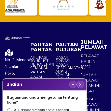
JUMLAH
PAUTAN
PAUTAN
PELAWAT
PANTAS
RUJUKAN
PELAWAT
APLIKASI
DASAR
No. 2, Menara
TOURLIST
PRIVASI
HARI INI :
PEROLEHAN
DASAR
1, Jalan
16,154
SEMAKAN
KESELAMATAN
ARKIB
PAUTAN
P5/6,
SOALAN -
JUMLAH
AWAM
SOALAN
Presint 5,
PELAWAT
LAZIM
PAUTAN
−
×
Undian
PENAFIAN
BULAN INI :
62200
SWASTA
PETA LAMAN
160,640
PAUTAN
PUTRAJAYA
PAUTAN
PELANCONG
Bagaimana anda mengetahui tentang
LUAR
JUMLAH
+603
ADUAN &
kami?
Portal
PELAWAT
8000
PERTANYAAN
MyGOVERNMENT
a.
Daripada media sosial (seperti
TAHUN INI :
Portal Data