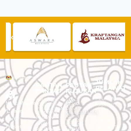
JUMLAH
PAUTAN
PAUTAN
PELAWAT
PANTAS
RUJUKAN
PELAWAT
APLIKASI
DASAR
No. 2, Menara
TOURLIST
PRIVASI
HARI INI :
PEROLEHAN
DASAR
1, Jalan
10,773
SEMAKAN
KESELAMATAN
ARKIB
PAUTAN
P5/6,
SOALAN -
JUMLAH
AWAM
SOALAN
Presint 5,
PELAWAT
LAZIM
PAUTAN