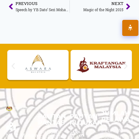
PREVIOUS
NEXT
Speech by YB Dato’ Seri Mohamed Nazri Bin Tan Sri Abdul Aziz, Minister of Tourism & Culture, Malaysia at The 16th IIFA Awards
Magic of the Night 2015
JUMLAH
PAUTAN
PAUTAN
PELAWAT
PANTAS
RUJUKAN
PELAWAT
APLIKASI
DASAR
No. 2, Menara
TOURLIST
PRIVASI
HARI INI :
315