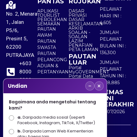
PANTAS
RUJUKAN
PELAWAT
APLIKASI
DASAR
No. 2, Menara
TOURLIST
PRIVASI
HARI INI :
PEROLEHAN
DASAR
1, Jalan
4,605
SEMAKAN
KESELAMATAN
ARKIB
PAUTAN
P5/6,
SOALAN -
JUMLAH
AWAM
SOALAN
Presint 5,
PELAWAT
LAZIM
PAUTAN
PENAFIAN
BULAN INI :
62200
SWASTA
PETA LAMAN
136,300
PAUTAN
PUTRAJAYA
PAUTAN
PELANCONG
LUAR
JUMLAH
+603
ADUAN &
Portal
PELAWAT
8000
PERTANYAAN
MyGOVERNMENT
TAHUN INI :
Portal Data
8000
Terbuka
5,538,885
−
×
Sektor Awam
Undian
KEMAS
+603
KINI
8891
Bagaimana anda mengetahui tentang
TERAKHIR
kami?
7100
30/07/2026
a.
Daripada media sosial (seperti
Facebook, Instagram, TikTok, X/Twitter)
b.
Daripada Laman Web Kementerian
Penafian : Kerajaan Malaysia dan Kementerian
atau Agensi lain.