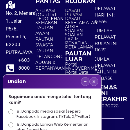
PANTAS
RUJUKAN
PELAWAT
APLIKASI
DASAR
No. 2, Menara
TOURLIST
PRIVASI
HARI INI :
PEROLEHAN
DASAR
1, Jalan
15,646
SEMAKAN
KESELAMATAN
ARKIB
PAUTAN
P5/6,
SOALAN -
JUMLAH
AWAM
SOALAN
Presint 5,
PELAWAT
LAZIM
PAUTAN
PENAFIAN
BULAN INI :
62200
SWASTA
PETA LAMAN
116,151
PAUTAN
PUTRAJAYA
PAUTAN
PELANCONG
LUAR
JUMLAH
+603
ADUAN &
Portal
PELAWAT
8000
PERTANYAAN
MyGOVERNMENT
TAHUN INI :
Portal Data
8000
Terbuka
5,518,736
−
×
Sektor Awam
Undian
KEMAS
+603
KINI
8891
Bagaimana anda mengetahui tentang
TERAKHIR
kami?
7100
30/07/2026
a.
Daripada media sosial (seperti
Facebook, Instagram, TikTok, X/Twitter)
b.
Daripada Laman Web Kementerian
Penafian : Kerajaan Malaysia dan Kementerian
atau Agensi lain.