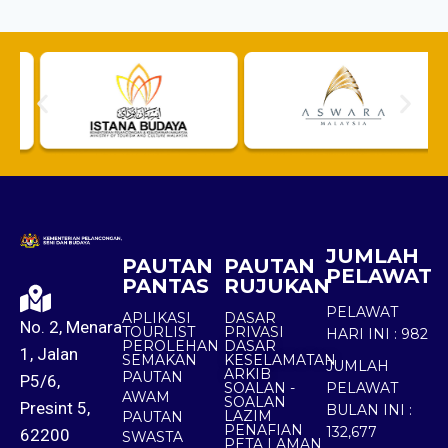
JUMLAH
PAUTAN
PAUTAN
PELAWAT
PANTAS
RUJUKAN
PELAWAT
APLIKASI
DASAR
No. 2, Menara
TOURLIST
PRIVASI
HARI INI :
982
PEROLEHAN
DASAR
1, Jalan
SEMAKAN
KESELAMATAN
JUMLAH
ARKIB
PAUTAN
P5/6,
SOALAN -
PELAWAT
AWAM
SOALAN
Presint 5,
BULAN INI :
LAZIM
PAUTAN
PENAFIAN
132,677
62200
SWASTA
PETA LAMAN