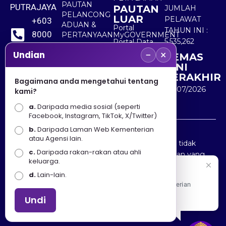
PAUTAN
PUTRAJAYA
PAUTAN
JUMLAH
PELANCONG
LUAR
PELAWAT
+603
ADUAN &
Portal
TAHUN INI :
8000
PERTANYAAN
MyGOVERNMENT
5,535,262
Portal Data
8000
Terbuka
−
×
Undian
KEMAS
Sektor Awam
KINI
+603
TERAKHIR
Bagaimana anda mengetahui tentang
8891
30/07/2026
kami?
7100
a.
Daripada media sosial (seperti
Facebook, Instagram, TikTok, X/Twitter)
b.
Daripada Laman Web Kementerian
Penafian : Kerajaan Malaysia dan Kementerian
atau Agensi lain.
Pelancongan Seni dan Budaya (MOTAC) adalah tidak
c.
Daripada rakan-rakan atau ahli
bertanggungjawab atas kehilangan atau kerugian yang
keluarga.
disebabkan oleh penggunaan mana-mana maklumat
Selamat Datang
d.
Lain-lain.
yang diperolehi dari portal ini.
Apa Khabar! Selamat datang ke Portal Rasmi Kementerian
Pelancongan, Seni dan Budaya
Undi
Hakcipta © 2025 KEMENTERIAN PELANCONGAN SENI
DAN BUDAYA. | Hak Cipta Terpelihara.