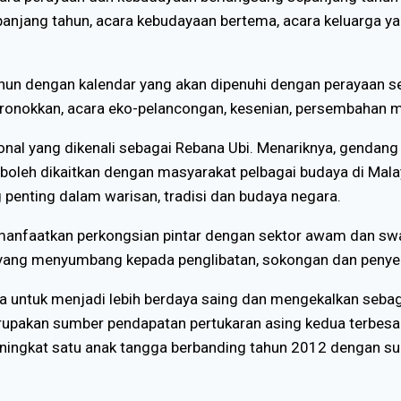
sepanjang tahun, acara kebudayaan bertema, acara keluarga
hun dengan kalendar yang akan dipenuhi dengan perayaan set
ronokkan, acara eko-pelancongan, kesenian, persembahan m
nal yang dikenali sebagai Rebana Ubi. Menariknya, gendang
 boleh dikaitkan dengan masyarakat pelbagai budaya di Mal
penting dalam warisan, tradisi dan budaya negara.
manfaatkan perkongsian pintar dengan sektor awam dan swa
yang menyumbang kepada penglibatan, sokongan dan penyer
a untuk menjadi lebih berdaya saing dan mengekalkan seb
upakan sumber pendapatan pertukaran asing kedua terbes
ningkat satu anak tangga berbanding tahun 2012 dengan 