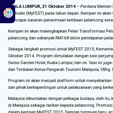
KUALA LUMPUR, 21 Oktober 2014
– Perdana Menteri 
Festivals (MyFEST) pada tahun depan. Kempen ini akan
mencapai sasaran penerimaan ketibaan pelancong sera
Kempen ini akan melengkapkan Pelan Transformasi Pel
pelancong dan sebanyak RM168 bilion pendapatan pel
Sebagai langkah promosi untuk MyFEST 2015, Kementer
Oktober 2014. Program dimulakan dengan sesi perjumpa
Swiss Garden Hotel, Kuala Lumpur, hari ini. Sesi ini 
dan Timbalan Ketua Pengarah Tourism Malaysia, YBhg. D
Program ini akan menjadi platform untuk menyebarkan v
dan pihak berkepentingan untuk pelaksanaan yang berk
Malaysia dikurniakan dengan pelbagai budaya, oleh itu
di Malaysia sebagai tarikan kepada pelancong. Promosi
dalam kempen MyFEST 2015. Dengan tumpuan baru, acar