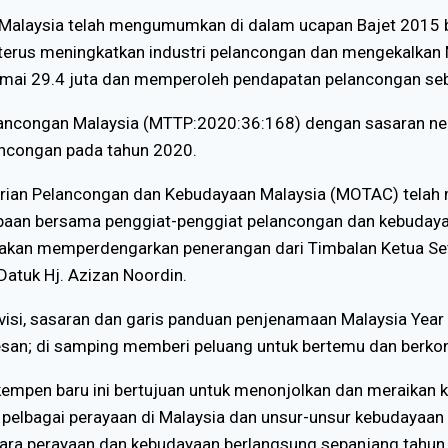
Malaysia telah mengumumkan di dalam ucapan Bajet 2015 b
 terus meningkatkan industri pelancongan dan mengekalkan 
mai 29.4 juta dan memperoleh pendapatan pelancongan seb
ancongan Malaysia (MTTP:2020:36:168) dengan sasaran neg
ancongan pada tahun 2020.
ian Pelancongan dan Kebudayaan Malaysia (MOTAC) telah me
an bersama penggiat-penggiat pelancongan dan kebudayaan 
juga akan memperdengarkan penerangan dari Timbalan Ketua S
atuk Hj. Azizan Noordin.
isi, sasaran dan garis panduan penjenamaan Malaysia Year 
esan; di samping memberi peluang untuk bertemu dan berko
, kempen baru ini bertujuan untuk menonjolkan dan meraikan
 pelbagai perayaan di Malaysia dan unsur-unsur kebudayaan
a perayaan dan kebudayaan berlangsung sepanjang tahun 2