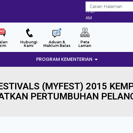
9/8/2026
11:27
AM
alan
Hubungi
Aduan &
Peta
zim
Kami
Maklum Balas
Laman
PROGRAM KEMENTERIAN
ESTIVALS (MYFEST) 2015 KE
KATKAN PERTUMBUHAN PELAN