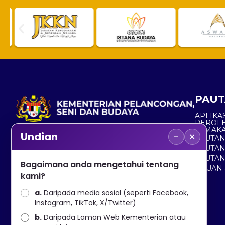
PAUT
APLIKAS
PEROL
SEMAK
−
×
Undian
PAUTA
No. 2, Menara 1, Jalan P5/6, Presint 5,
PAUTAN
62200 PUTRAJAYA
PAUTA
Bagaimana anda mengetahui tentang
ADUAN 
+603 8000 8000
kami?
a.
Daripada media sosial (seperti Facebook,
+603 8891 7100
Instagram, TikTok, X/Twitter)
b.
Daripada Laman Web Kementerian atau