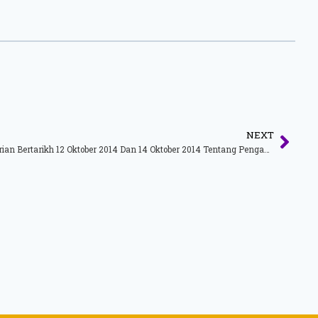
NEXT
Maklumbalas Laporan Akhbar Sinar Harian Bertarikh 12 Oktober 2014 Dan 14 Oktober 2014 Tentang Penganjuran Oktoberfest Melaka 2014