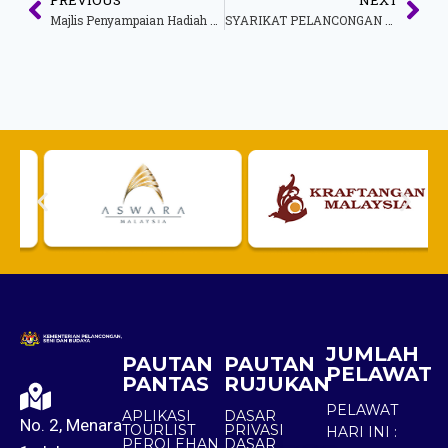
Majlis Penyampaian Hadiah Pertandingan Fotografi Magic of The Night 2016
SYARIKAT PELANCONGAN DIDENDA RM8,000 KERANA GAGAL MENGGUNAKAN KHIDMAT PEMANDU PELANCONG BERLESEN
JUMLAH
PAUTAN
PAUTAN
PELAWAT
PANTAS
RUJUKAN
PELAWAT
APLIKASI
DASAR
No. 2, Menara
TOURLIST
PRIVASI
HARI INI :
PEROLEHAN
DASAR