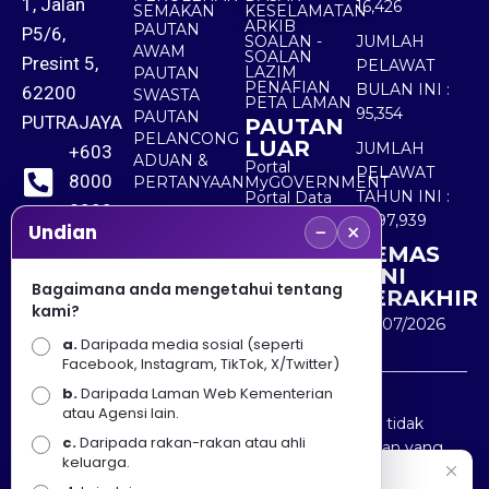
1, Jalan
16,426
SEMAKAN
KESELAMATAN
ARKIB
PAUTAN
P5/6,
SOALAN -
JUMLAH
AWAM
SOALAN
Presint 5,
PELAWAT
LAZIM
PAUTAN
PENAFIAN
BULAN INI :
62200
SWASTA
PETA LAMAN
95,354
PAUTAN
PUTRAJAYA
PAUTAN
PELANCONG
LUAR
JUMLAH
+603
ADUAN &
Portal
PELAWAT
8000
PERTANYAAN
MyGOVERNMENT
TAHUN INI :
Portal Data
8000
Terbuka
5,497,939
−
×
Sektor Awam
Undian
KEMAS
+603
KINI
8891
Bagaimana anda mengetahui tentang
TERAKHIR
kami?
7100
30/07/2026
a.
Daripada media sosial (seperti
Facebook, Instagram, TikTok, X/Twitter)
b.
Daripada Laman Web Kementerian
Penafian : Kerajaan Malaysia dan Kementerian
atau Agensi lain.
Pelancongan Seni dan Budaya (MOTAC) adalah tidak
c.
Daripada rakan-rakan atau ahli
bertanggungjawab atas kehilangan atau kerugian yang
keluarga.
disebabkan oleh penggunaan mana-mana maklumat
Selamat Datang