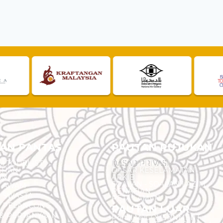
AN PANTAS
PAUTAN RUJUKAN
I TOURLIST
DASAR PRIVASI
EHAN
DASAR KESELAMATAN
AN
ARKIB
SOALAN - SOALAN LAZIM
N AWAM
PENAFIAN
 SWASTA
PETA LAMAN
N PELANCONG
PAUTAN LUAR
& PERTANYAAN
Portal MyGOVERNMENT