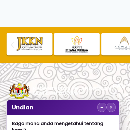
PAUT
APLIKAS
PEROL
SEMAK
−
×
Undian
PAUTA
No. 2, Menara 1, Jalan P5/6, Presint 5,
PAUTAN
62200 PUTRAJAYA
PAUTA
Bagaimana anda mengetahui tentang
ADUAN 
+603 8000 8000