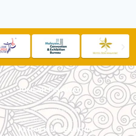
JUMLAH PELAWAT
PELAWAT HARI INI :
9,418
JUMLAH PELAWAT BULAN INI :
88,346
JUMLAH PELAWAT TAHUN INI :
5,490,931
KEMAS KINI TERAKHIR