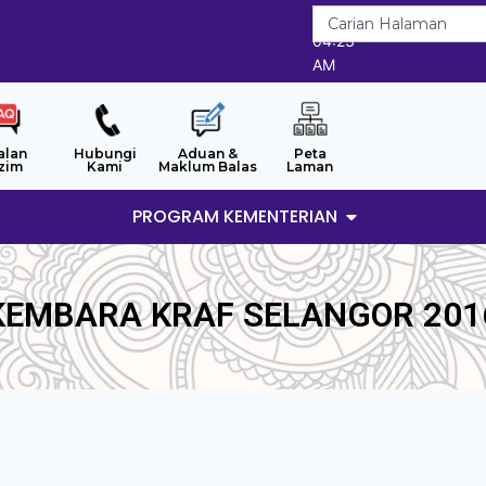
6/8/2026
04:23
AM
alan
Hubungi
Aduan &
Peta
zim
Kami
Maklum Balas
Laman
PROGRAM KEMENTERIAN
KEMBARA KRAF SELANGOR 201