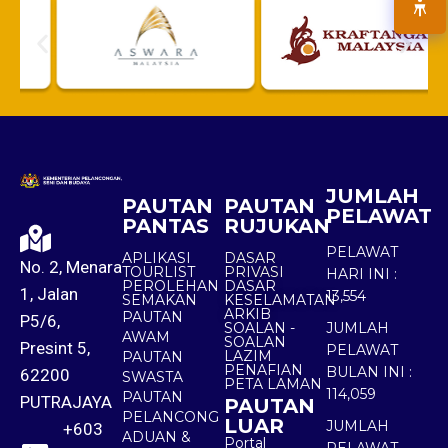
JUMLAH
PAUTAN
PAUTAN
PELAWAT
PANTAS
RUJUKAN
PELAWAT
APLIKASI
DASAR
No. 2, Menara
TOURLIST
PRIVASI
HARI INI :
PEROLEHAN
DASAR
1, Jalan
13,554
SEMAKAN
KESELAMATAN
ARKIB
PAUTAN
P5/6,
SOALAN -
JUMLAH
AWAM
SOALAN
Presint 5,
PELAWAT
LAZIM
PAUTAN
PENAFIAN
BULAN INI :
62200
SWASTA
PETA LAMAN
114,059
PAUTAN
PUTRAJAYA
PAUTAN
PELANCONG
LUAR
JUMLAH
+603
ADUAN &
Portal