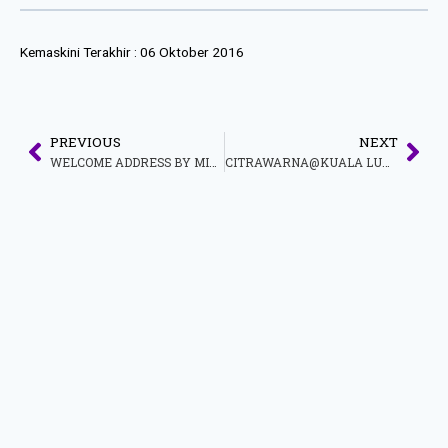
Kemaskini Terakhir :
06 Oktober 2016
PREVIOUS
NEXT
WELCOME ADDRESS BY MINISTER OF TOURISM AND CULTURE MALAYSIA, WELCOME DINNER ASEAN CELEBRITY EXPLORE QUEST MALAYSIA 2016
CITRAWARNA@KUALA LUMPUR 2016 – Kembalikan Kegemilangan Mitos dan Kisah Rakyat