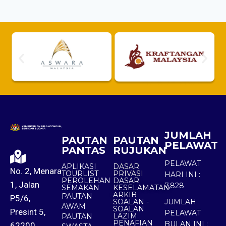
JUMLAH
PAUTAN
PAUTAN
PELAWAT
PANTAS
RUJUKAN
PELAWAT
APLIKASI
DASAR
No. 2, Menara
TOURLIST
PRIVASI
HARI INI :
PEROLEHAN
DASAR
1, Jalan
7,828
SEMAKAN
KESELAMATAN
ARKIB
PAUTAN
P5/6,
SOALAN -
JUMLAH
AWAM
SOALAN
Presint 5,
PELAWAT
LAZIM
PAUTAN
PENAFIAN
BULAN INI :
62200