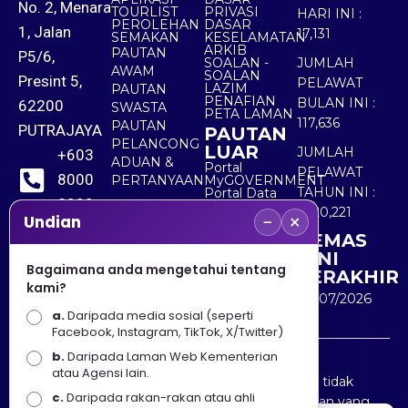
No. 2, Menara
TOURLIST
PRIVASI
HARI INI :
PEROLEHAN
DASAR
1, Jalan
17,131
SEMAKAN
KESELAMATAN
ARKIB
PAUTAN
P5/6,
SOALAN -
JUMLAH
AWAM
SOALAN
Presint 5,
PELAWAT
LAZIM
PAUTAN
PENAFIAN
BULAN INI :
62200
SWASTA
PETA LAMAN
117,636
PAUTAN
PUTRAJAYA
PAUTAN
PELANCONG
LUAR
JUMLAH
+603
ADUAN &
Portal
PELAWAT
8000
PERTANYAAN
MyGOVERNMENT
TAHUN INI :
Portal Data
8000
Terbuka
5,520,221
−
×
Sektor Awam
Undian
KEMAS
+603
KINI
8891
Bagaimana anda mengetahui tentang
TERAKHIR
kami?
7100
30/07/2026
a.
Daripada media sosial (seperti
Facebook, Instagram, TikTok, X/Twitter)
b.
Daripada Laman Web Kementerian
Penafian : Kerajaan Malaysia dan Kementerian
atau Agensi lain.
Pelancongan Seni dan Budaya (MOTAC) adalah tidak
c.
Daripada rakan-rakan atau ahli
bertanggungjawab atas kehilangan atau kerugian yang