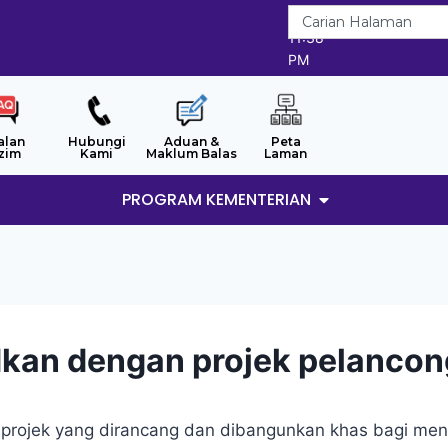
6/8/2026
11:38
PM
alan
Hubungi
Aduan &
Peta
zim
Kami
Maklum Balas
Laman
PROGRAM KEMENTERIAN
kan dengan projek pelanco
projek yang dirancang dan dibangunkan khas bagi men