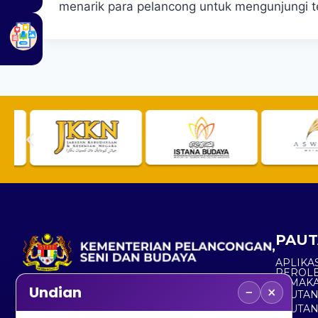
menarik para pelancong untuk mengunjungi t
PAUT
APLIKAS
PEROL
SEMAK
−
×
Undian
PAUTA
No. 2, Menara 1, Jalan P5/6, Presint 5,
PAUTAN