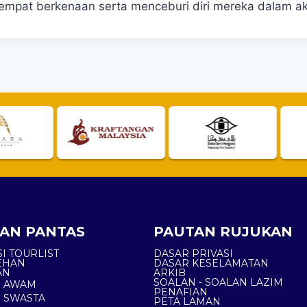
empat berkenaan serta menceburi diri mereka dalam akt
AN PANTAS
PAUTAN RUJUKAN
I TOURLIST
DASAR PRIVASI
EHAN
DASAR KESELAMATAN
AN
ARKIB
SOALAN - SOALAN LAZIM
N AWAM
PENAFIAN
 SWASTA
PETA LAMAN