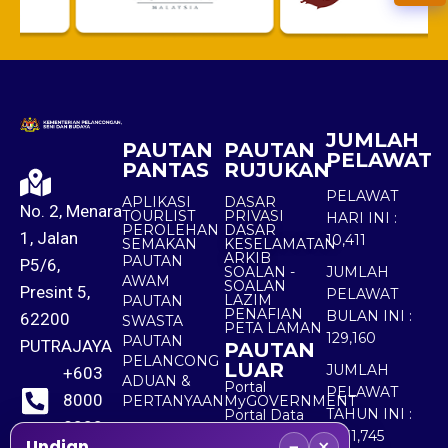
JUMLAH
PAUTAN
PAUTAN
PELAWAT
PANTAS
RUJUKAN
PELAWAT
APLIKASI
DASAR
No. 2, Menara
TOURLIST
PRIVASI
HARI INI :
PEROLEHAN
DASAR
1, Jalan
10,411
SEMAKAN
KESELAMATAN
ARKIB
PAUTAN
P5/6,
SOALAN -
JUMLAH
AWAM
SOALAN
Presint 5,
PELAWAT
LAZIM
PAUTAN
PENAFIAN
BULAN INI :
62200
SWASTA
PETA LAMAN
129,160
PAUTAN
PUTRAJAYA
PAUTAN
PELANCONG
LUAR
JUMLAH
+603
ADUAN &
Portal
PELAWAT
8000
PERTANYAAN
MyGOVERNMENT
TAHUN INI :
Portal Data
8000
Terbuka
5,531,745
−
×
Sektor Awam
Undian