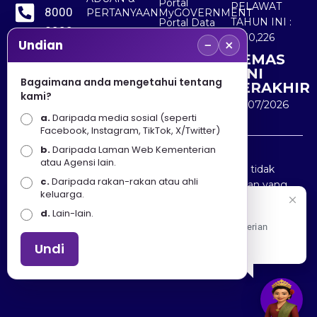
Portal
PELAWAT
8000
PERTANYAAN
MyGOVERNMENT
TAHUN INI :
Portal Data
8000
Terbuka
5,530,226
−
×
Sektor Awam
Undian
KEMAS
+603
KINI
8891
Bagaimana anda mengetahui tentang
TERAKHIR
kami?
7100
30/07/2026
a.
Daripada media sosial (seperti
Facebook, Instagram, TikTok, X/Twitter)
b.
Daripada Laman Web Kementerian
Penafian : Kerajaan Malaysia dan Kementerian
atau Agensi lain.
Pelancongan Seni dan Budaya (MOTAC) adalah tidak
c.
Daripada rakan-rakan atau ahli
bertanggungjawab atas kehilangan atau kerugian yang
keluarga.
disebabkan oleh penggunaan mana-mana maklumat
Selamat Datang
d.
Lain-lain.
yang diperolehi dari portal ini.
Apa Khabar! Selamat datang ke Portal Rasmi Kementerian
Pelancongan, Seni dan Budaya
Undi
Hakcipta © 2025 KEMENTERIAN PELANCONGAN SENI
DAN BUDAYA. | Hak Cipta Terpelihara.