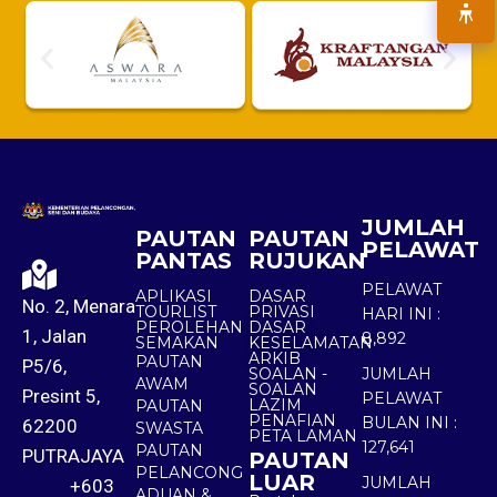
JUMLAH
PAUTAN
PAUTAN
PELAWAT
PANTAS
RUJUKAN
PELAWAT
APLIKASI
DASAR
No. 2, Menara
TOURLIST
PRIVASI
HARI INI :
PEROLEHAN
DASAR
1, Jalan
8,892
SEMAKAN
KESELAMATAN
ARKIB
PAUTAN
P5/6,
SOALAN -
JUMLAH
AWAM
SOALAN
Presint 5,
PELAWAT
LAZIM
PAUTAN
PENAFIAN
BULAN INI :
62200
SWASTA
PETA LAMAN
127,641
PAUTAN
PUTRAJAYA
PAUTAN
PELANCONG
LUAR
JUMLAH
+603
ADUAN &