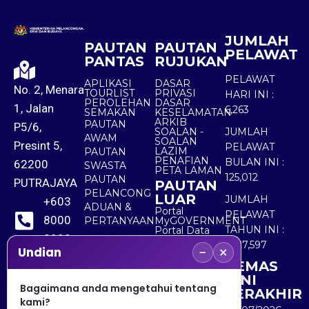
JUMLAH
PAUTAN
PAUTAN
PELAWAT
PANTAS
RUJUKAN
PELAWAT
APLIKASI
DASAR
No. 2, Menara
TOURLIST
PRIVASI
HARI INI :
PEROLEHAN
DASAR
1, Jalan
6,263
SEMAKAN
KESELAMATAN
ARKIB
PAUTAN
P5/6,
SOALAN -
JUMLAH
AWAM
SOALAN
Presint 5,
PELAWAT
LAZIM
PAUTAN
PENAFIAN
BULAN INI :
62200
SWASTA
PETA LAMAN
125,012
PAUTAN
PUTRAJAYA
PAUTAN
PELANCONG
LUAR
JUMLAH
+603
ADUAN &
Portal
PELAWAT
8000
PERTANYAAN
MyGOVERNMENT
TAHUN INI :
Portal Data
8000
Terbuka
5,527,597
−
×
Sektor Awam
Undian
KEMAS
+603
KINI
8891
Bagaimana anda mengetahui tentang
TERAKHIR
kami?
7100