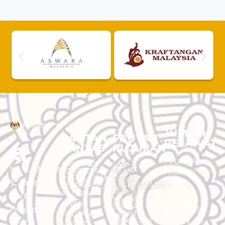
JUMLAH
PAUTAN
PAUTAN
PELAWAT
PANTAS
RUJUKAN
PELAWAT
APLIKASI
DASAR
No. 2, Menara
TOURLIST
PRIVASI
HARI INI :
PEROLEHAN
DASAR
1, Jalan
14,179
SEMAKAN
KESELAMATAN
ARKIB
PAUTAN
P5/6,
SOALAN -
JUMLAH
AWAM
SOALAN
Presint 5,
PELAWAT
LAZIM
PAUTAN
PENAFIAN
BULAN INI :
62200
SWASTA