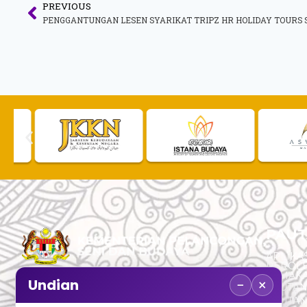
PREVIOUS
PAUT
APLIKAS
PEROL
SEMAK
−
×
Undian
PAUTA
No. 2, Menara 1, Jalan P5/6, Presint 5,
PAUTAN