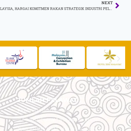
NEXT
MOTAC LANCAR KEMPEN MESRA MALAYSIA, HARGAI KOMITMEN RAKAN STRATEGIK INDUSTRI PELANCONGAN
JUMLAH PELAWAT
PELAWAT HARI INI :
14,262
JUMLAH PELAWAT BULAN INI :
114,767
JUMLAH PELAWAT TAHUN INI :
5,517,352