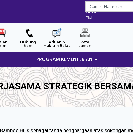
8/8/2026
12:38
PM
alan
Hubungi
Aduan &
Peta
zim
Kami
Maklum Balas
Laman
PROGRAM KEMENTERIAN
RJASAMA STRATEGIK BERSAMA
i Bamboo Hills sebagai tanda penghargaan atas sokongan 