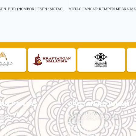
PENGGANTUNGAN LESEN SYARIKAT TRIPZ HR HOLIDAY TOURS SDN. BHD. (NOMBOR LESEN : MOTAC L/N/11198)
AN PANTAS
PAUTAN RUJUKAN
I TOURLIST
DASAR PRIVASI
EHAN
DASAR KESELAMATAN
AN
ARKIB
SOALAN - SOALAN LAZIM
N AWAM
PENAFIAN
 SWASTA
PETA LAMAN